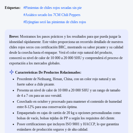
Etiquetas:
#
Pimientas de chiles rojos secadas sin pie
#
Asiático secado los 7CM Chili Peppers
#
Erjingtiao secó las pimientas de chiles rojos
Breve:
Mostramos los pasos prácticos y los resultados para que pueda juzgar la
idoneidad rápidamente. Este video proporciona un recorrido detallado de nuestros
chiles rojos secos con certificación BRC, mostrando su sabor picante y su calidad
desde la cosecha hasta el empaque. Verá el color rojo natural del producto,
conocerá su nivel de calor de 10 000 a 20 000 SHU y comprenderá el proceso de
exportación a los mercados globales.
Características De Productos Relacionados:
Procedente de Neihuang, Henan, China, con un color rojo natural y un
fuerte sabor a chile picante.
Presenta un nivel de calor de 10 000 a 20 000 SHU y un rango de tamaño
de 4 a 7 cm para un uso versátil.
Cosechado en octubre y procesado para mantener el contenido de humedad
entre 8-12% para una conservación óptima.
Empaquetado en cajas de cartón de 20 kg u opciones personalizadas como
bolsas de vacío, bolsas tejidas de PP o según los requisitos del cliente.
Posee certificaciones que incluyen ISO 9001 y HACCP, lo que garantiza
estándares de producción seguros y de alta calidad.