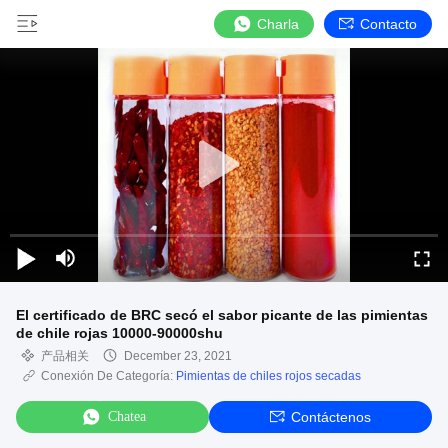
Charla
Contacto
El certificado de BRC secó el sabor picante de las pimientas
de chile rojas 10000-90000shu
产品相关
December 23, 2021
Conexión De Categoría:
Pimientas de chiles rojos secadas
Chatea
Contáctenos