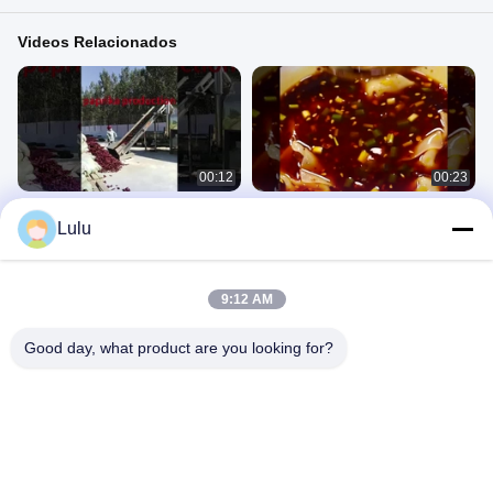
Videos Relacionados
00:12
00:23
proceso de limpieza de pimentón en
Hojuelas de chile picante orgánico
Lulu
China
500-50000SHU
产品相关
产品相关
October 16, 2024
September 06, 2023
9:12 AM
Good day, what product are you looking for?
00:22
00:31
Culinario Yidu Chili Red Pepper
500 shu Chile guajillo seco Pimentón
Polvo triturado 8-15 cm con/sin tallo
dulce BRC /Halal /ISO
Popular en Tailandia/Malasia
Otros Vídeos
Otros Vídeos