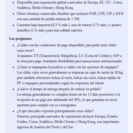
Disponible para exportación global a mercados de Europa, EE. UU., Corea,
Sudáfrica, Medio Oriente y Hong Kong.
Ofrece términos comerciales flexibles que incluyen FOB, CFR, CIF y EXW
con una cantidad de pedido mínima de 1 TM.
Garantiza baja impureza (0,3 % máx.), tasa de roturas (1 % máx.) y puntos
amarillos (2 % máx.) para una calidad superior.
Las preguntas:
¿Cuáles son las condiciones de pago disponibles para pedir estos chiles
rojos secos?
Aceptamos T/T (Transferencia Telegráfica), L/C (Carta de Crédito) y D/P a
la vista para pago, brindando flexibilidad para transacciones internacionales.
¿Cómo se empaqueta el producto y cuáles son las opciones de empaque?
Los chiles rojos secos generalmente se empacan en cajas de cartón de 20 kg,
pero también ofrecemos bolsas al vacío, bolsas sin vacío, bolsas tejidas de
PP o empaques personalizados según los requisitos del cliente.
¿Cuál es el tiempo de entrega después de realizar un pedido?
La entrega generalmente se completa dentro de los 15 días posteriores a la
recepción de un pago por adelantado del 30%, lo que garantiza un envío
oportuno para cumplir con su cronograma.
¿A qué mercados exportan principalmente estos chiles?
Nuestros principales mercados de exportación incluyen Europa, Estados
Unidos, Corea, Sudáfrica, Medio Oriente y Hong Kong, con importantes
ingresos de América del Norte y del Sur.