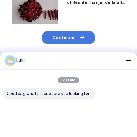
chiles de Tianjin de la alta
acritud secó a Chili
Peppers rojo
Continuar
Lulu
Productos Recomendados
6:03 AM
Good day, what product are you looking for?
Chiles rojos de
En la vitamina C de la
Chiles rojos
Tianjin con vitamina
pimienta roja de
redondos de Ti
C cultivados en los
Jinta Chilli
(100 g)