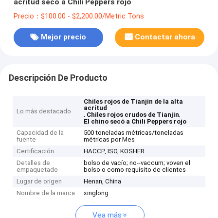
acritud secó a Chili Peppers rojo
Precio：$100.00 - $2,200.00/Metric Tons
Mejor precio
Contactar ahora
Descripción De Producto
Chiles rojos de Tianjin de la alta
acritud
Lo más destacado
,
,
Chiles rojos crudos de Tianjin
El chino secó a Chili Peppers rojo
Capacidad de la
500 toneladas métricas/toneladas
fuente
métricas por Mes
Certificación
HACCP, ISO, KOSHER
Detalles de
bolso de vacío; no--vaccum; voven el
empaquetado
bolso o como requisito de clientes
Lugar de origen
Henan, China
Nombre de la marca
xinglong
Vea más