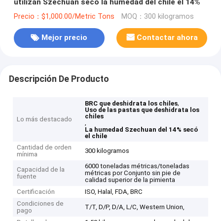
utilizan Szechuan secó la humedad del chile el 14%
Precio：$1,000.00/Metric Tons
MOQ：300 kilogramos
Mejor precio
Contactar ahora
Descripción De Producto
,
BRC que deshidrata los chiles
Uso de las pastas que deshidrata los
chiles
Lo más destacado
,
La humedad Szechuan del 14% secó
el chile
Cantidad de orden
300 kilogramos
mínima
6000 toneladas métricas/toneladas
Capacidad de la
métricas por Conjunto sin pie de
fuente
calidad superior de la pimienta
Certificación
ISO, Halal, FDA, BRC
Condiciones de
T/T, D/P, D/A, L/C, Western Union,
pago