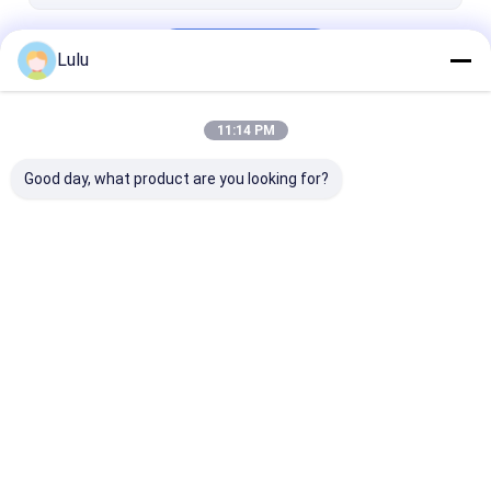
Los pájaros secados observan los chiles
Continuar
Paprika Peppers secada
Lulu
11:14 PM
Nuestras Categorías
Good day, what product are you looking for?
Pimientas de chiles
Chile secado de
Los chiles saz
rojos secadas
Guajillo
polvo con pim
Inicio
Mapa del Sitio
Desktop Site
Mapa del Sitio
Privacy Policy