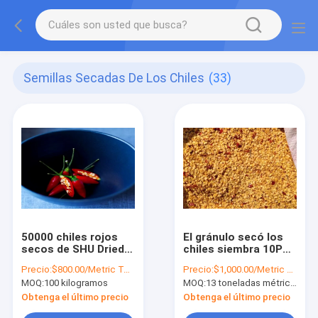
Semillas Secadas De Los Chiles
(33)
50000 chiles rojos
El gránulo secó los
secos de SHU Dried
chiles siembra 10PPB
Chilli Seeds Granule
15000 SHU Spicy
Precio:
$800.00/Metric Tons
Precio:
$1,000.00/Metric Tons >=13 Metric Tons
siembran para
Pepper Seeds HACCP
MOQ:
100 kilogramos
MOQ:
13 toneladas métricas
plantar
Obtenga el último precio
Obtenga el último precio