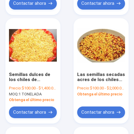
Contactar ahora
Contactar ahora
Semillas dulces de
Las semillas secadas
los chiles de
acres de los chiles
Xinglong Paprika
deshidrataron 10000
Precio:
$100.00 - $1,400.00/Metric Tons
Precio:
$100.00 - $2,000.00/Metric Tons
Pepper Seeds 25KG
SHU Value No
MOQ:
1 TONELADA
Obtenga el último precio
Guajillo
Additive
Obtenga el último precio
Contactar ahora
Contactar ahora