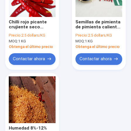
Sobre nosotros
Viaje de la fábrica
Chilli rojo picante
Semillas de pimienta
crujiente seco
de pimienta caliente
Control de calidad
Xinglong sin tallo
8%-12% cultivadas y
Precio:
2.5 dollars/KG
Precio:
2.5 dollars/KG
cosechadas con
MOQ:
1 KG
MOQ:
1 KG
cuidado
Contacto los E.E.U.U.
Obtenga el último precio
Obtenga el último precio
Noticias
Contactar ahora
Contactar ahora
Pida una cita
Pimientas de chiles rojos secadas
Chile secado de Guajillo
Los chiles sazonan el polvo con pimienta
Humedad 8%-12%