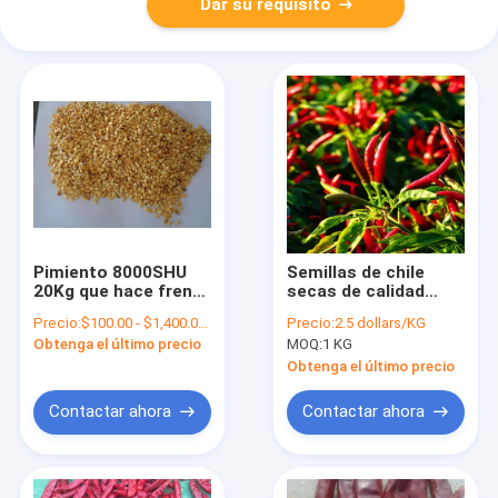
Dar su requisito
Pimiento 8000SHU
Semillas de chile
20Kg que hace frente
secas de calidad
a las semillas secas
superior con textura
Precio:
$100.00 - $1,400.00/Metric Tons
Precio:
2.5 dollars/KG
de los chiles del cielo
crujiente a 5-8 mm
Obtenga el último precio
MOQ:
1 KG
para plantar
Obtenga el último precio
Contactar ahora
Contactar ahora