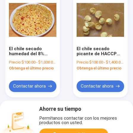
El chile secado
El chile secado
humedad del 8%
picante de HACCP
siembra las semillas
siembra gusto
Precio:
$100.00 - $1,000.00/Metric Tons
Precio:
$100.00 - $1,400.00/Metric Tons
híbridas de un chile
caliente de la
Obtenga el último precio
Obtenga el último precio
del grado F1
humedad de la talla
5% de 8m m
Contactar ahora
Contactar ahora
Ahorre su tiempo
Permítanos contactar con los mejores
productos con usted.