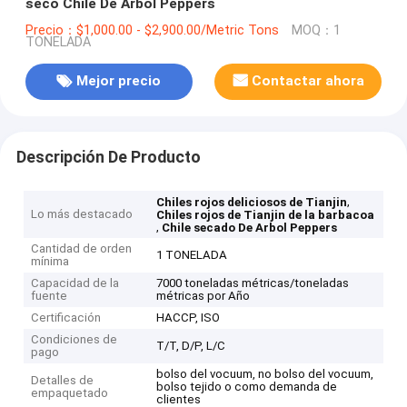
secó Chile De Arbol Peppers
Precio：$1,000.00 - $2,900.00/Metric Tons
MOQ：1
TONELADA
Mejor precio
Contactar ahora
Descripción De Producto
,
Chiles rojos deliciosos de Tianjin
Lo más destacado
Chiles rojos de Tianjin de la barbacoa
,
Chile secado De Arbol Peppers
Cantidad de orden
1 TONELADA
mínima
Capacidad de la
7000 toneladas métricas/toneladas
fuente
métricas por Año
Certificación
HACCP, ISO
Condiciones de
T/T, D/P, L/C
pago
bolso del vocuum, no bolso del vocuum,
Detalles de
bolso tejido o como demanda de
empaquetado
clientes