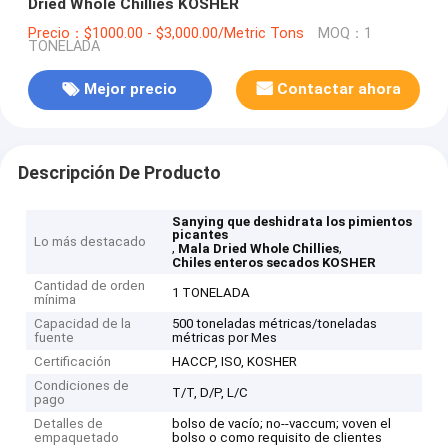
Dried Whole Chillies KOSHER
Precio：$1000.00 - $3,000.00/Metric Tons
MOQ：1
TONELADA
Mejor precio
Contactar ahora
Descripción De Producto
Sanying que deshidrata los pimientos
picantes
Lo más destacado
,
,
Mala Dried Whole Chillies
Chiles enteros secados KOSHER
Cantidad de orden
1 TONELADA
mínima
Capacidad de la
500 toneladas métricas/toneladas
fuente
métricas por Mes
Certificación
HACCP, ISO, KOSHER
Condiciones de
T/T, D/P, L/C
pago
Detalles de
bolso de vacío; no--vaccum; voven el
empaquetado
bolso o como requisito de clientes