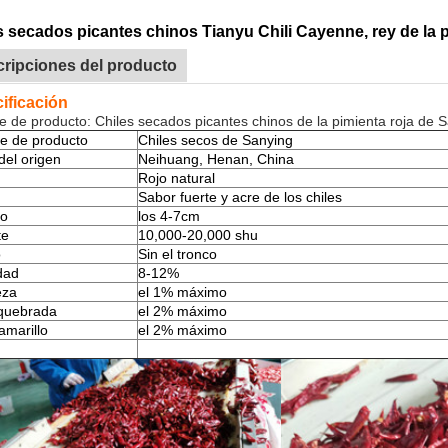
s secados picantes chinos Tianyu Chili Cayenne, rey de la p
ripciones del producto
ificación
 de producto: Chiles secados picantes chinos de la pimienta roja de S
e de producto
Chiles secos de Sanying
del origen
Neihuang, Henan, China
Rojo natural
Sabor fuerte y acre de los chiles
o
los 4-7cm
te
10,000-20,000 shu
o
Sin el tronco
dad
8-12%
eza
el 1% máximo
 quebrada
el 2% máximo
amarillo
el 2% máximo