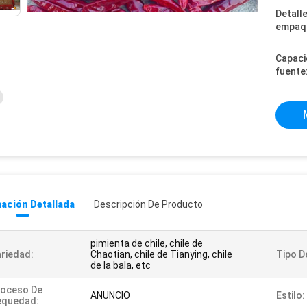
Detall
empaq
Capaci
fuente
ación Detallada
Descripción De Producto
pimienta de chile, chile de
riedad:
Chaotian, chile de Tianying, chile
Tipo D
de la bala, etc
roceso De
ANUNCIO
Estilo:
equedad: