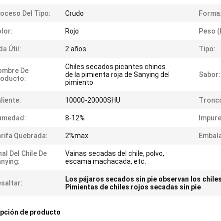
oceso Del Tipo:
Crudo
Forma
lor:
Rojo
Peso (
da Útil:
2 años
Tipo:
Chiles secados picantes chinos
ombre De
de la pimienta roja de Sanying del
Sabor:
roducto:
pimiento
liente:
10000-20000SHU
Tronc
umedad:
8-12%
Impure
rifa Quebrada:
2%max
Embala
nal Del Chile De
Vainas secadas del chile, polvo,
nying:
escama machacada, etc.
Los pájaros secados sin pie observan los chile
saltar:
Pimientas de chiles rojos secadas sin pie
pción de producto