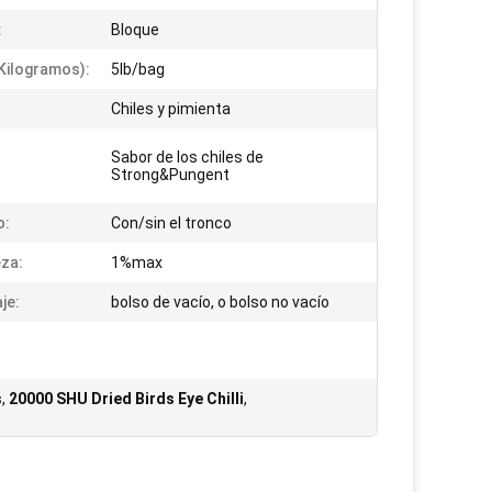
:
Bloque
kilogramos):
5lb/bag
Chiles y pimienta
Sabor de los chiles de
Strong&Pungent
o:
Con/sin el tronco
za:
1%max
je:
bolso de vacío, o bolso no vacío
s
,
20000 SHU Dried Birds Eye Chilli
,