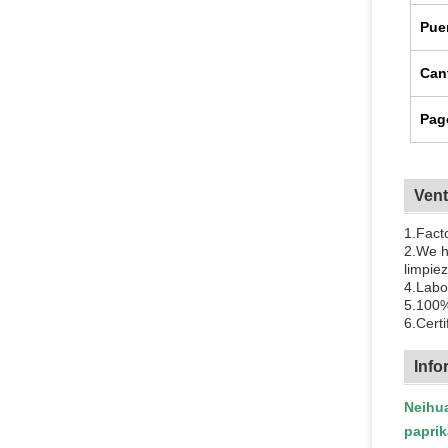
Pue
Can
Pag
Vent
1.Fact
2.We h
limpiez
4.Labor
5.100%
6.Cert
Info
Neihua
paprik