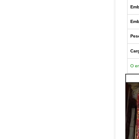
Emb
Emb
Pes
Car
O em