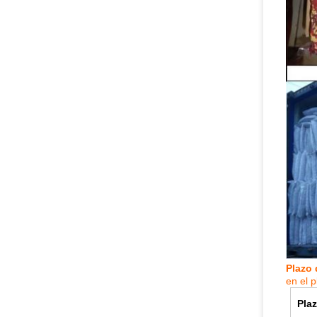
Plazo 
en el 
Pla