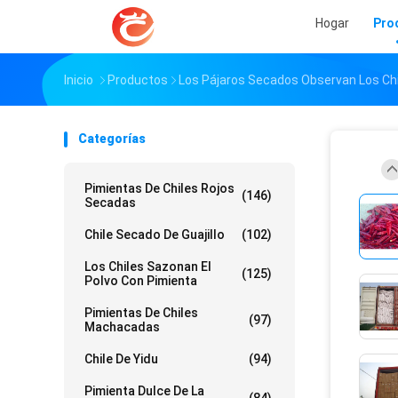
Hogar
Pro
Inicio
Productos
Los Pájaros Secados Observan Los Ch
Categorías
Pimientas De Chiles Rojos
(146)
Secadas
Chile Secado De Guajillo
(102)
Los Chiles Sazonan El
(125)
Polvo Con Pimienta
Pimientas De Chiles
(97)
Machacadas
Chile De Yidu
(94)
Pimienta Dulce De La