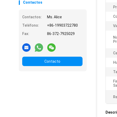
Contactos
Pr
Co
Contactos:
Ms. Alice
Teléfono:
+86-19903722780
Vi
Fax:
86-372-7925029
N
P
Ca
Contacto
H
Ta
Fi
Sa
Re
Descri