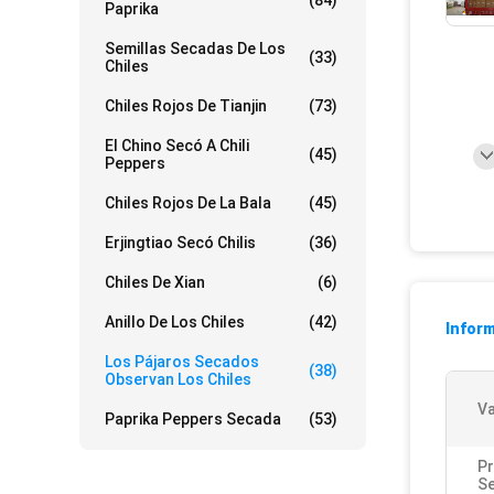
(84)
Paprika
Semillas Secadas De Los
(33)
Chiles
Chiles Rojos De Tianjin
(73)
El Chino Secó A Chili
(45)
Peppers
Chiles Rojos De La Bala
(45)
Erjingtiao Secó Chilis
(36)
Chiles De Xian
(6)
Anillo De Los Chiles
(42)
Inform
Los Pájaros Secados
(38)
Observan Los Chiles
Va
Paprika Peppers Secada
(53)
P
S