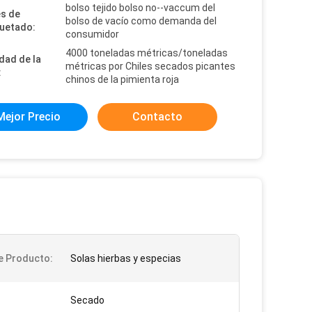
bolso tejido bolso no--vaccum del
es de
bolso de vacío como demanda del
uetado:
consumidor
4000 toneladas métricas/toneladas
dad de la
métricas por Chiles secados picantes
:
chinos de la pimienta roja
Mejor Precio
Contacto
e Producto:
Solas hierbas y especias
Secado