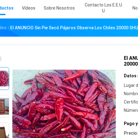
Contacto Los E.E.U.
ductos
Vídeos
Sobre Nosotros
No
U.
iles
El ANUNCIO Sin Pie Secó Pájaros Observa Los Chiles 20000 SHU 
El ANU
20000
Datos 
Lugar d
Nombre
Certifi
Número
Pago y
Precio