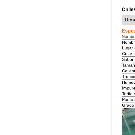
Chile
Desc
Espec
Nombre
Nombr
Lugar 
Color
Sabor
Tamañ
Calien
Tronc
Hume
Impur
Tarifa
Punto 
Grado