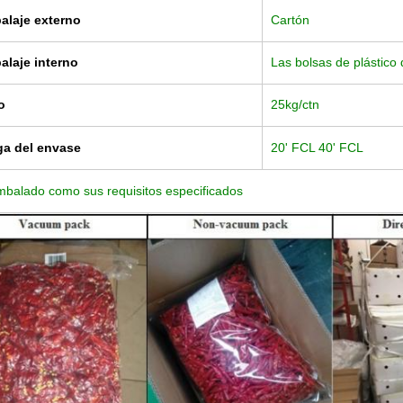
alaje externo
Cartón
alaje interno
Las bolsas de plástico
o
25kg/ctn
ga del envase
20' FCL 40' FCL
balado como sus requisitos especificados