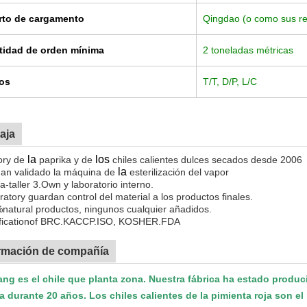
rto de cargamento
Qingdao (o como sus re
tidad de orden mínima
2 toneladas métricas
os
T/T, D/P, L/C
aja
la
los
ory de
paprika y de
chiles calientes dulces secados desde 2006
la
an validado la máquina de
esterilización del vapor
a-taller 3.Own y laboratorio interno.
atory guardan control del material a los productos finales.
natural productos, ningunos cualquier añadidos.
ificationof BRC.KACCP.ISO, KOSHER.FDA
rmación de compañía
ng es el chile que planta zona. Nuestra fábrica ha estado produc
a durante 20 años. Los chiles calientes de la pimienta roja son 