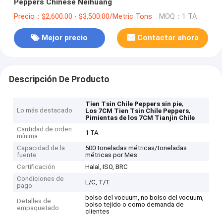
Peppers Chinese Neihuang
Precio：$2,600.00 - $3,500.00/Metric Tons
MOQ：1 TA
Mejor precio
Contactar ahora
Descripción De Producto
,
Tien Tsin Chile Peppers sin pie
Lo más destacado
,
Los 7CM Tien Tsin Chile Peppers
Pimientas de los 7CM Tianjin Chile
Cantidad de orden
1 TA
mínima
Capacidad de la
500 toneladas métricas/toneladas
fuente
métricas por Mes
Certificación
Halal, ISO, BRC
Condiciones de
L/C, T/T
pago
bolso del vocuum, no bolso del vocuum,
Detalles de
bolso tejido o como demanda de
empaquetado
clientes