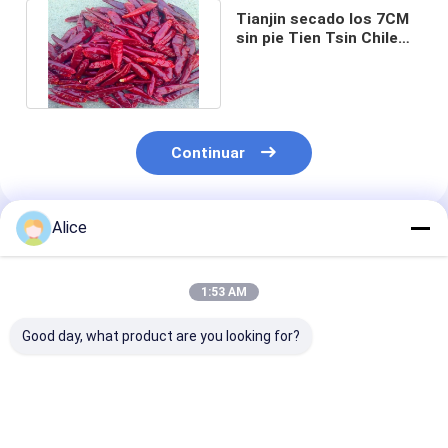
Tianjin secado los 7CM
sin pie Tien Tsin Chile
Peppers Chinese
Neihuang
Continuar
Alice
Productos Recomendados
1:53 AM
Good day, what product are you looking for?
Rojo natural sin
Taste Hot Spicy
Sanying 2-3 I