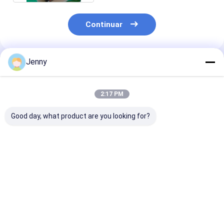
Continuar
Jenny
Productos Recomendados
2:17 PM
Good day, what product are you looking for?
Chiles rojos de
En la vitamina C de la
Chiles rojos
Tianjin con vitamina
pimienta roja de
redondos de Ti
C cultivados en los
Jinta Chilli
(100 g)
campos de chiles de
Tianjin a
Mejor precio
Mejor precio
Mejor pre
temperatura
ambiente