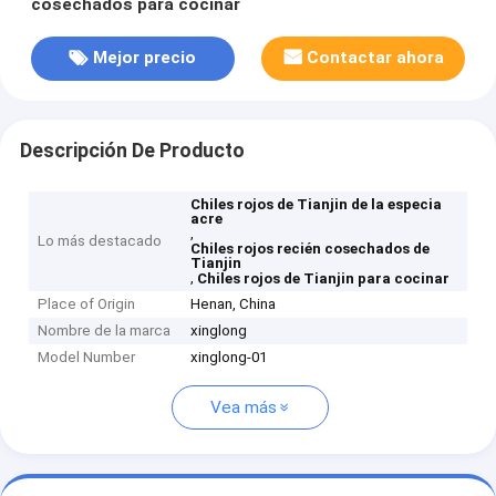
cosechados para cocinar
Mejor precio
Contactar ahora
Descripción De Producto
Chiles rojos de Tianjin de la especia
acre
,
Lo más destacado
Chiles rojos recién cosechados de
Tianjin
,
Chiles rojos de Tianjin para cocinar
Place of Origin
Henan, China
Nombre de la marca
xinglong
Model Number
xinglong-01
Vea más