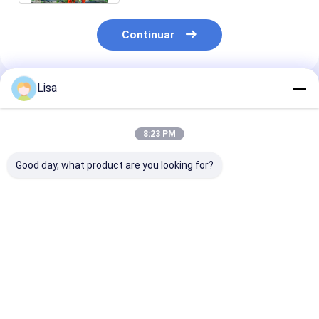
Continuar
Lisa
Productos Recomendados
8:23 PM
Good day, what product are you looking for?
8000-12000shu
Pimentones
Erjingtiao Pim
Pimienta Erjingtiao
auténticos
Ingredientes
caliente con
Erjingtiao Chilis
Pimientas cali
almacenamiento en
secos con 8-12% de
8000-12000sh
lugar seco
humedad y proceso
los requisitos 
Mejor precio
Mejor precio
Mejor pre
de secado en el aire
cliente