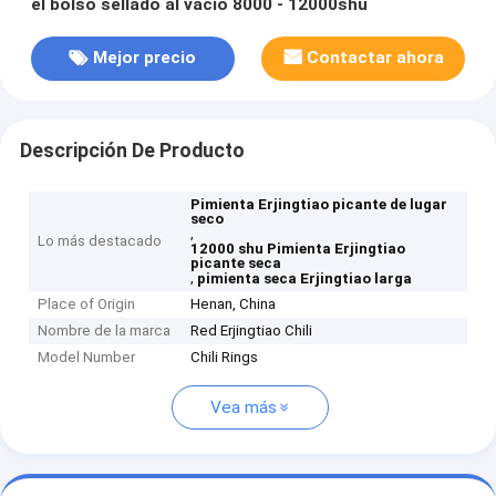
el bolso sellado al vacío 8000 - 12000shu
Mejor precio
Contactar ahora
Descripción De Producto
Pimienta Erjingtiao picante de lugar
seco
,
Lo más destacado
12000 shu Pimienta Erjingtiao
picante seca
,
pimienta seca Erjingtiao larga
Place of Origin
Henan, China
Nombre de la marca
Red Erjingtiao Chili
Model Number
Chili Rings
Vea más