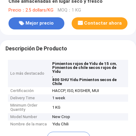
Chile almacenadas en lugar seco y fresco
Precio：2.5 dollars/KG
MOQ：1 KG
Mejor precio
Contactar ahora
Descripción De Producto
,
Pimientos rojos de Yidu de 15 cm
Pimientos de chile secos rojos de
Yidu
Lo más destacado
,
800 SHU Yidu Pimientos secos de
Chile
Certificación
HACCP, ISO, KOSHER, MUI
Delivery Time
1 week
Minimum Order
1 KG
Quantity
Model Number
New Crop
Nombre de la marca
Yidu Chili