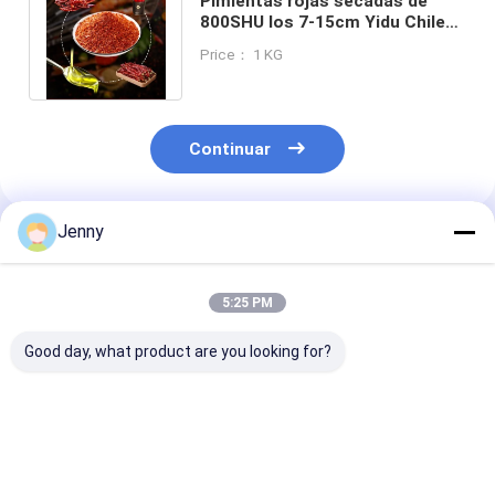
Pimientas rojas secadas de
800SHU los 7-15cm Yidu Chile
almacenadas en lugar seco y
Price： 1 KG
fresco
Continuar
Jenny
Productos Recomendados
5:25 PM
Good day, what product are you looking for?
Descubra el delicioso
Obtenga los
Con sabor a ch
sabor de los chiles
pimientos rojos
fuerte y pican