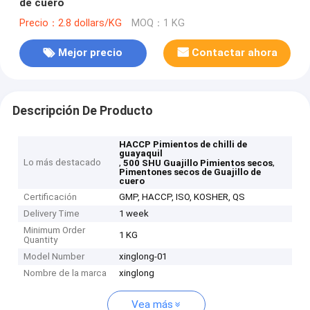
de cuero
Precio：2.8 dollars/KG
MOQ：1 KG
Mejor precio
Contactar ahora
Descripción De Producto
HACCP Pimientos de chilli de
guayaquil
Lo más destacado
,
,
500 SHU Guajillo Pimientos secos
Pimentones secos de Guajillo de
cuero
Certificación
GMP, HACCP, ISO, KOSHER, QS
Delivery Time
1 week
Minimum Order
1 KG
Quantity
Model Number
xinglong-01
Nombre de la marca
xinglong
Vea más