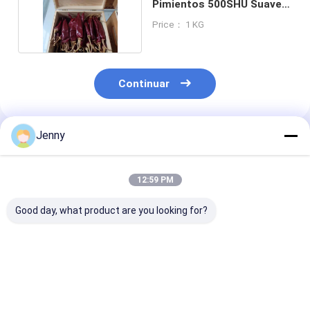
Pimientos 500SHU Suave y
de cuero
Price： 1 KG
Continuar
Jenny
Productos Recomendados
12:59 PM
Good day, what product are you looking for?
Chilli de guajillo rojo
Chili Guuajillo entero
Calidad A Guaj
seco natural sin
con/sin tallo 500SHU
Chilli 8-12%
aditivos y con un
Rojo Con sabor a
Humedad Baja