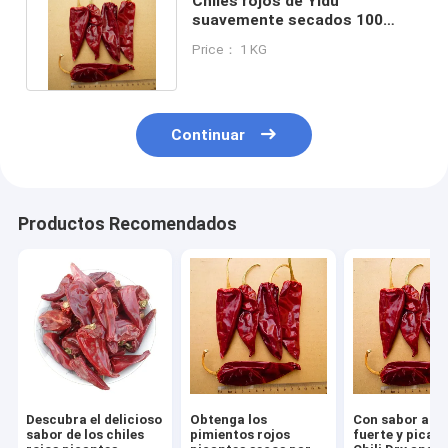
Chiles rojos de Yidu
suavemente secados 100
Kcal/100 g sabor picante
Price： 1 KG
vitamina C
Continuar
Productos Recomendados
Descubra el delicioso
Obtenga los
Con sabor a ch
sabor de los chiles
pimientos rojos
fuerte y pican