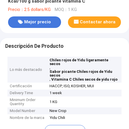
Kcal/100 g sabor picante vitamina C
Precio：2.5 dollars/KG
MOQ：1 KG
Mejor precio
Contactar ahora
Descripción De Producto
Chiles rojos de Yidu ligeramente
secos
,
Lo más destacado
Sabor picante Chiles rojos de Yidu
secos
,
Vitamina C Chiles secos de yidu rojo
Certificación
HACCP, ISO, KOSHER, MUI
Delivery Time
1 week
Minimum Order
1 KG
Quantity
Model Number
New Crop
Nombre de la marca
Yidu Chili