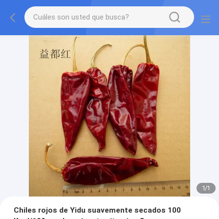
1
/
1
Chiles rojos de Yidu suavemente secados 100