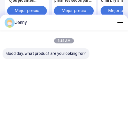
rojos picantes
picantes secos para
Chili Dry and C
ligeramente secos
sus necesidades de
Place
cocina
Almacenamien
Mejor precio
Mejor precio
Mejor pre
ingredientes
aromáticos e
Jenny
ingredientes de
Inicio
Mapa del Sitio
Desktop Site
Mapa del Sitio
Privacy Policy
8:48 AM
Calidad
Pimientas de chiles rojos secadas
Fábrica De
China.Copyright © 2026 Neihuang Xinglong Agricultural Products
Good day, what product are you looking for?
Co. Ltd. All Rights Reserved.
Hogar
Productos
Vídeos