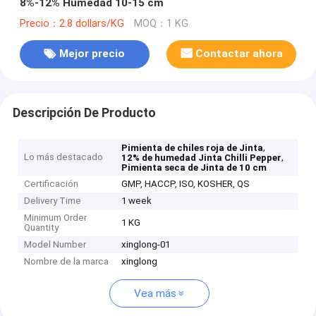
8%-12% Humedad 10-15 cm
Precio：2.8 dollars/KG
MOQ：1 KG
Mejor precio
Contactar ahora
Descripción De Producto
,
Pimienta de chiles roja de Jinta
Lo más destacado
,
12% de humedad Jinta Chilli Pepper
Pimienta seca de Jinta de 10 cm
Certificación
GMP, HACCP, ISO, KOSHER, QS
Delivery Time
1 week
Minimum Order
1 KG
Quantity
Model Number
xinglong-01
Nombre de la marca
xinglong
Vea más