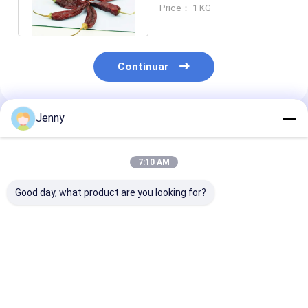
8%-12% Humedad 10-15
Price： 1 KG
cm
Continuar
Jenny
Productos Recomendados
7:10 AM
Good day, what product are you looking for?
Chilli de guajillo rojo
Chili Guuajillo entero
Calidad A Guaj
seco natural sin
con/sin tallo 500SHU
Chilli 8-12%
aditivos y con un
Rojo Con sabor a
Humedad Baja
contenido de
chile fuerte y picante
Impuridad (0,
humedad para
Máximo)
Mejor precio
Mejor precio
Mejor pre