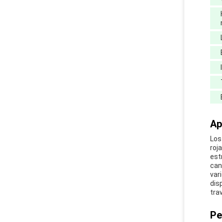
Ap
Los
roj
est
can
var
dis
tra
Pe