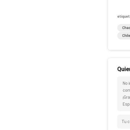
etiquet
Chao
Chil
Quie
No 
com
¡Gra
Esp