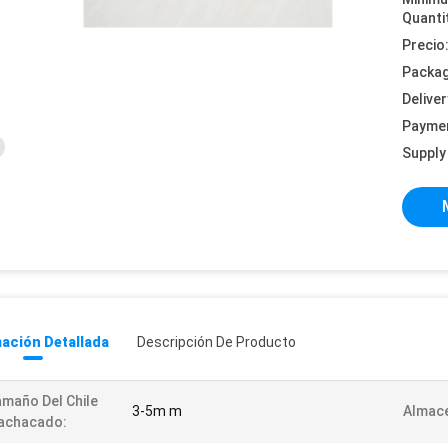
Quanti
Precio
Packag
Deliver
Payme
Supply 
ación Detallada
Descripción De Producto
maño Del Chile
3-5m m
Almac
achacado: