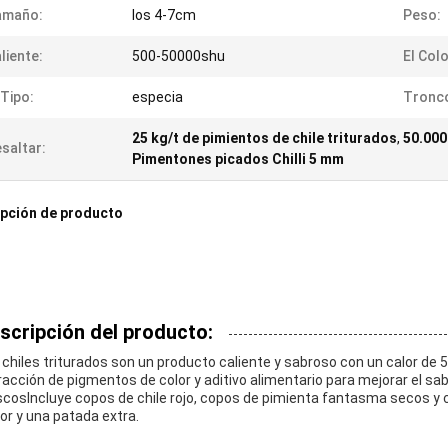
amaño:
los 4-7cm
Peso:
liente:
500-50000shu
El Colo
 Tipo:
especia
Tronc
25 kg/t de pimientos de chile triturados
,
50.000
saltar:
Pimentones picados Chilli 5 mm
pción de producto
scripción del producto:
 chiles triturados son un producto caliente y sabroso con un calor de
racción de pigmentos de color y aditivo alimentario para mejorar el sa
scosIncluye copos de chile rojo, copos de pimienta fantasma secos y c
or y una patada extra.