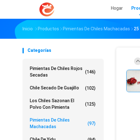
Hogar
Pro
Inicio
Productos
Pimientas De Chiles Machacadas
25
Categorías
Pimientas De Chiles Rojos
(146)
Secadas
Chile Secado De Guajillo
(102)
Los Chiles Sazonan El
(125)
Polvo Con Pimienta
Pimientas De Chiles
(97)
Machacadas
Chile De Yidu
(94)