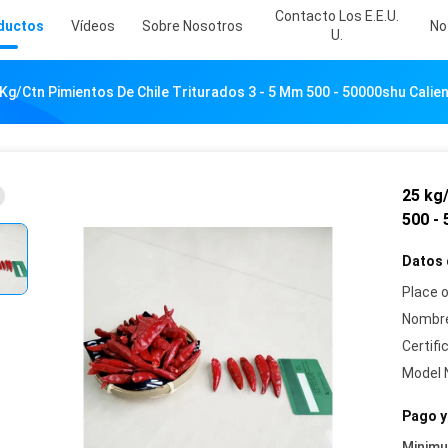
Contacto Los E.E.U.
ductos
Vídeos
Sobre Nosotros
No
U.
 Kg/Ctn Pimientos De Chile Triturados 3 - 5 Mm 500 - 50000shu Calie
25 kg/
500 -
Datos 
Place o
Nombre
Certifi
Model 
Pago y
Minim