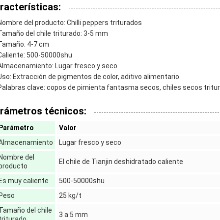
racterísticas:
Nombre del producto: Chilli peppers triturados
Tamaño del chile triturado: 3-5 mm
Tamaño: 4-7 cm
Caliente: 500-50000shu
Almacenamiento: Lugar fresco y seco
Uso: Extracción de pigmentos de color, aditivo alimentario
Palabras clave: copos de pimienta fantasma secos, chiles secos tritur
rámetros técnicos:
Parámetro
Valor
Almacenamiento
Lugar fresco y seco
Nombre del
El chile de Tianjin deshidratado caliente
producto
Es muy caliente
500-50000shu
Peso
25 kg/t
Tamaño del chile
3 a 5 mm
triturado