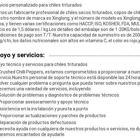
vicio personalizado para chiles triturados
os un fabricante profesional de chiles secos triturados, copos de chil
stro nombre de marca es Xinglong, y el número de modelo es Xinglong
na, y tienen varias certificaciones como HACCP, ISO, KOSHER, FDA, MUI,
cio es de 1,5 dólares / kg.Los detalles del embalaje son de 1-20KG/bol
diciones de pago son T/T. Nuestra capacidad de suministro es de 20000
g/ctn, los datos nutricionales son altos en vitamina C, el color es rojo
oyo y servicios:
yo técnico y servicios para chiles triturados
Crushed Chilli Peppers, estamos comprometidos a proporcionar a nuest
ervicio.Nuestro personal de soporte técnico está disponible las 24 hora
olver cualquier problema o pregunta que pueda tener sobre nuestros 
ecemos una variedad de servicios, incluyendo:
Solución de problemas y diagnóstico de problemas técnicos
Proporcionar asesoramiento y apoyo técnico
Asistencia en la instalación y puesta a punto
Proporcionar actualizaciones y parches de productos
Reparación de productos defectuosos
necesita ayuda con cualquiera de nuestros productos o servicios, no 
aremos encantados de ayudarle.