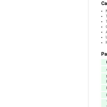
Ca
Pa