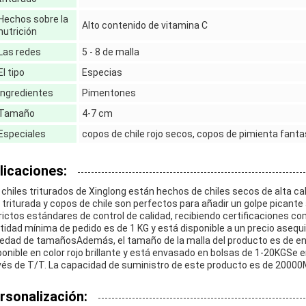
Hechos sobre la
Alto contenido de vitamina C
nutrición
Las redes
5 - 8 de malla
El tipo
Especias
Ingredientes
Pimentones
Tamaño
4-7 cm
Especiales
copos de chile rojo secos, copos de pimienta fanta
licaciones:
 chiles triturados de Xinglong están hechos de chiles secos de alta cal
a triturada y copos de chile son perfectos para añadir un golpe picante
rictos estándares de control de calidad, recibiendo certificaciones c
tidad mínima de pedido es de 1 KG y está disponible a un precio asequib
iedad de tamañosAdemás, el tamaño de la malla del producto es de entr
ponible en color rojo brillante y está envasado en bolsas de 1-20KGSe
vés de T/T. La capacidad de suministro de este producto es de 20000
rsonalización: