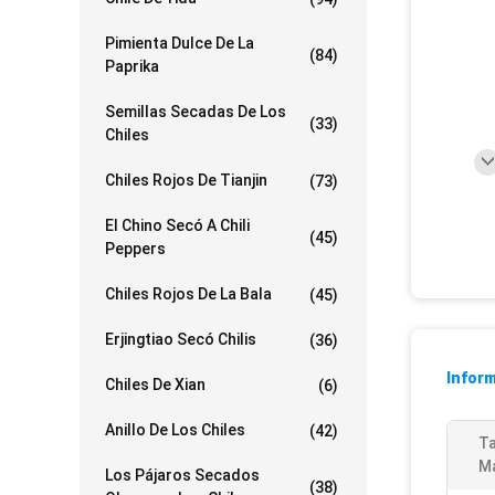
Pimienta Dulce De La
(84)
Paprika
Semillas Secadas De Los
(33)
Chiles
Chiles Rojos De Tianjin
(73)
El Chino Secó A Chili
(45)
Peppers
Chiles Rojos De La Bala
(45)
Erjingtiao Secó Chilis
(36)
Inform
Chiles De Xian
(6)
Anillo De Los Chiles
(42)
Ta
M
Los Pájaros Secados
(38)