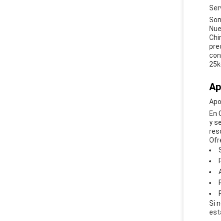
Ser
Som
Nue
Chi
pre
con
25k
Ap
Apo
En 
y s
res
Ofr
Si 
est