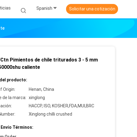
ticias
Spanish
Solicitar una cotización
nte
Ctn Pimientos de chile triturados 3 - 5 mm
 50000shu caliente
del producto:
f Origin:
Henan, China
 de la marca:
xinglong
cación:
HACCP, ISO, KOSHER,FDA,MUI,BRC
Number:
Xinglong chilli crushed
 Envío Términos:
um Order