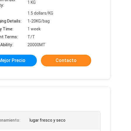
1 KG
ty:
:
1.5 dollars/KG
ing Details:
1-20KG/bag
y Time:
1 week
nt Terms:
T/T
Ability:
20000MT
Mejor Precio
Contacto
enamiento:
lugar fresco y seco