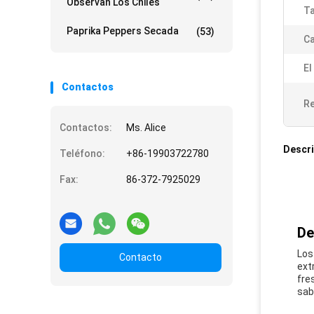
Observan Los Chiles
T
Paprika Peppers Secada
(53)
Ca
El
Contactos
Re
Contactos:
Ms. Alice
Descri
Teléfono:
+86-19903722780
Fax:
86-372-7925029
De
Los
Contacto
ext
fre
sab