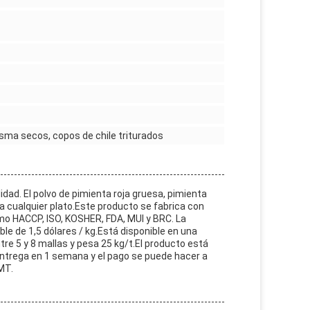
sma secos, copos de chile triturados
idad. El polvo de pimienta roja gruesa, pimienta
 a cualquier plato.Este producto se fabrica con
omo HACCP, ISO, KOSHER, FDA, MUI y BRC. La
le de 1,5 dólares / kg.Está disponible en una
e 5 y 8 mallas y pesa 25 kg/t.El producto está
 entrega en 1 semana y el pago se puede hacer a
MT.