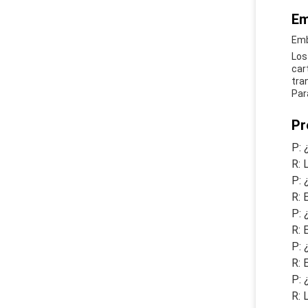
Em
Emb
Los
car
tra
Par
Pr
P: 
R: 
P: 
R: 
P: 
R: 
P: 
R: 
P: 
R: 