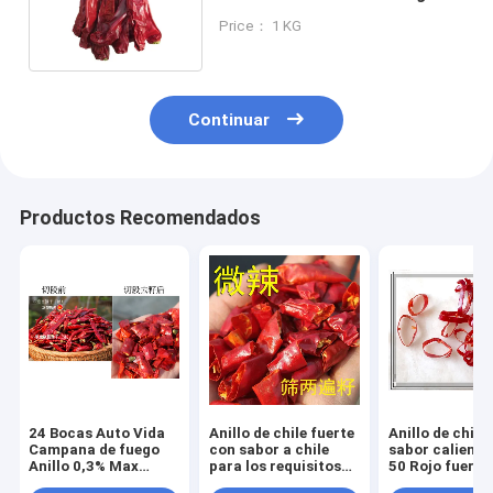
y pulido 20 kg/CTN
Price： 1 KG
Continuar
Productos Recomendados
24 Bocas Auto Vida
Anillo de chile fuerte
Anillo de chile
Campana de fuego
con sabor a chile
sabor caliente
Anillo 0,3% Max
para los requisitos
50 Rojo fuerte
Impuridad Mejor
de su cliente
a chile picante