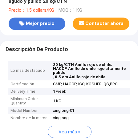
agudo y pulido 20 kg/CTN
Precio：1.5 dollars/KG
MOQ：1 KG
Mejor precio
Contactar ahora
Descripción De Producto
,
20 kg/CTN Anillo rojo de chile
HACCP Anillo de chile rojo altamente
Lo más destacado
pulido
,
0.5 cm Anillo rojo de chile
Certificación
GMP, HACCP, ISO, KOSHER, QS,BRC
Delivery Time
1 week
Minimum Order
1 KG
Quantity
Model Number
xinglong-01
Nombre de la marca
xinglong
Vea más