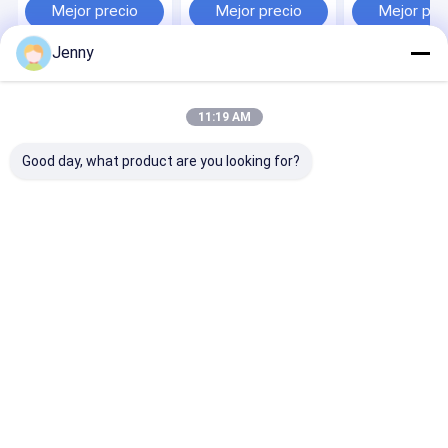
opción
Mejor precio
Mejor precio
Mejor pre
Jenny
Inicio
Mapa del Sitio
Desktop Site
Mapa del Sitio
Privacy Policy
11:19 AM
Calidad
Pimientas de chiles rojos secadas
Fábrica De
China.Copyright © 2026 Neihuang Xinglong Agricultural Products
Good day, what product are you looking for?
Co. Ltd. All Rights Reserved.
Hogar
Productos
Vídeos