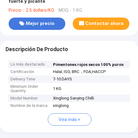
fuerte y picante
Precio：2.5 dollars/KG
MOQ：1 KG
Mejor precio
Contactar ahora
Descripción De Producto
Lo más destacado
Pimentones rojos secos 100% puros
Certificación
Halal, ISO, BRC，FDA,HACCP
Delivery Time
7-10 DAYS
Minimum Order
1 KG
Quantity
Model Number
Xinglong Sanying Chilli
Nombre de la marca
xinglong
Vea más