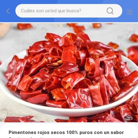
2
/
3
Pimentones rojos secos 100% puros con un sabor