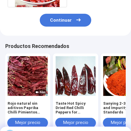
Continuar
Productos Recomendados
Rojo natural sin
Taste Hot Spicy
Sanying 2-3 I
aditivos Paprika
Dried Red Chilli
and Impurity 1
Chilli Pimientos
Peppers for
Standards
rojos secos 10
Seasoning Impurity 1
kg/CTN para cocinar
Mejor precio
Mejor precio
Mejor pre
alimentos