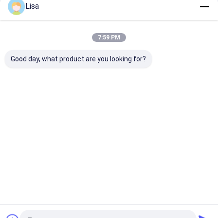
Lisa
Inicio
Mapa del Sitio
Desktop Site
Mapa del Sitio
Privacy Policy
7:59 PM
Calidad
Pimientas de chiles rojos secadas
Fábrica De
China.Copyright © 2026 Neihuang Xinglong Agricultural Products
Good day, what product are you looking for?
Co. Ltd. All Rights Reserved.
Hogar
Productos
Vídeos