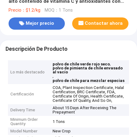
alto contenido de vitamina C y antioxidantes con
una finalidad de 60-80 mesas y una vida útil de 24
Precio：$1.2/kg
MOQ：1 Tons
meses
Mejor precio
Contactar ahora
Descripción De Producto
,
polvo de chile verde rojo seco
polvo de pimienta de chile envasado
Lo más destacado
al vacío
,
polvo de chile para mezclar especias
COA, Plant Inspection Certificate, Halal
Certification, BRC Certificate, FDA,
Certificación
Certificate Of Origin, Health Certificate,
Certificate Of Quality, And So On,
About 15 Days After Receiving The
Delivery Time
Prepayment
Minimum Order
1 Tons
Quantity
Model Number
New Crop