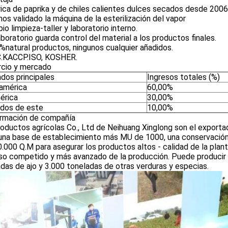
rica de paprika y de chiles calientes dulces secados desde 2006
os validado la máquina de la esterilización del vapor
pio limpieza-taller y laboratorio interno.
laboratorio guarda control del material a los productos finales.
%natural productos, ningunos cualquier añadidos.
C.KACCP.ISO, KOSHER.
cio y mercado
dos principales
Ingresos totales (%)
américa
60,00%
érica
30,00%
dos de este
10,00%
formación de compañía
roductos agrícolas Co., Ltd de Neihuang Xinglong son el export
una base de establecimiento más MU de 1000, una conservación e
.000 Q.M para asegurar los productos altos - calidad de la plant
o competido y más avanzado de la producción. Puede producir 8
das de ajo y 3.000 toneladas de otras verduras y especias.