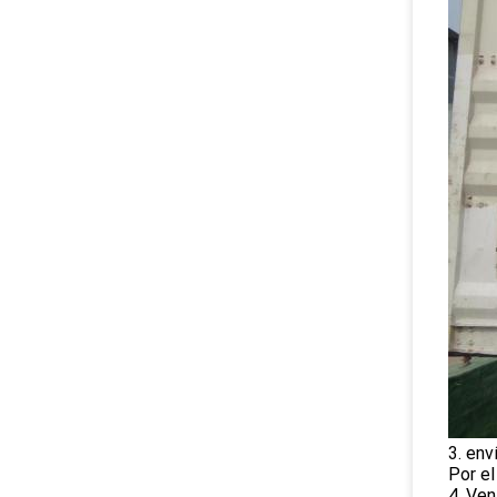
3. env
Por e
4. Ven