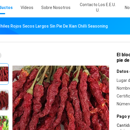
Contacto Los E.E.U.
ductos
Vídeos
Sobre Nosotros
No
U.
hiles Rojos Secos Largos Sin Pie De Xian Chilli Seasoning
El blo
pie de
Datos 
Lugar d
Nombre
Certifi
Número
Pago y
Cantid