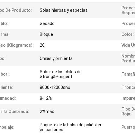
Proce
po De Producto:
Solas hierbas y especias
Seque
tilo:
Secado
Proces
orma:
Bloque
Color:
so (kilogramos):
20
Vida Út
Nombr
po:
Chiles y pimienta
Produ
Sabor de los chiles de
bor:
Tamañ
Strong&Pungent
liente:
8000-12000shu
Tronc
umedad:
8-12%
Impure
Tipo D
rifa Quebrada:
2%max
Roja:
Paquete de la bolsa de poliéster
balaje:
Puerto
en cartones