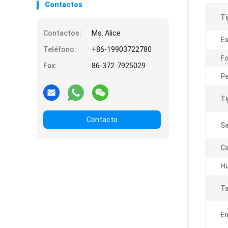
Contactos
Ti
Contactos:
Ms. Alice
Es
Teléfono:
+86-19903722780
F
Fax:
86-372-7925029
Pe
Ti
Contacto
Sa
Ca
H
Ta
Em