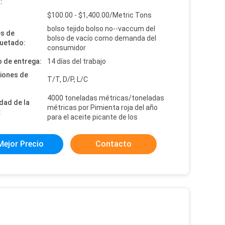
:
:
$100.00 - $1,400.00/Metric Tons
bolso tejido bolso no--vaccum del
es de
bolso de vacío como demanda del
uetado:
consumidor
 de entrega:
14 días del trabajo
iones de
T/T, D/P, L/C
4000 toneladas métricas/toneladas
dad de la
métricas por Pimienta roja del año
:
para el aceite picante de los
Mejor Precio
Contacto