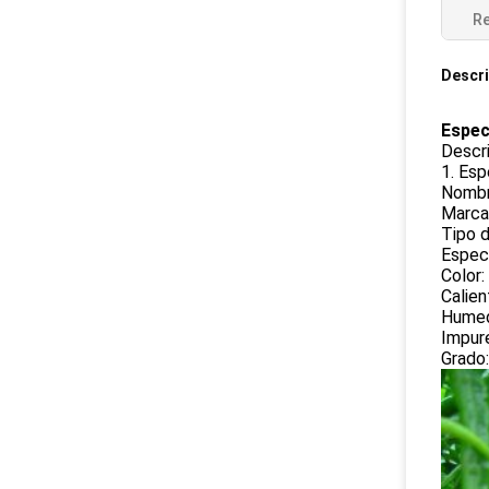
Re
Descri
Especi
Descr
1. Esp
Nombre
Marca
Tipo d
Especi
Color:
Calie
Humed
Impur
Grado: