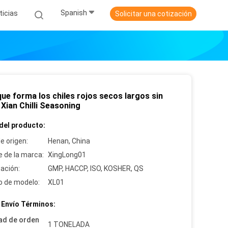
Spanish
ticias
Solicitar una cotización
que forma los chiles rojos secos largos sin
 Xian Chilli Seasoning
del producto:
e origen:
Henan, China
 de la marca:
XingLong01
cación:
GMP, HACCP, ISO, KOSHER, QS
 de modelo:
XL01
 Envío Términos:
ad de orden
1 TONELADA