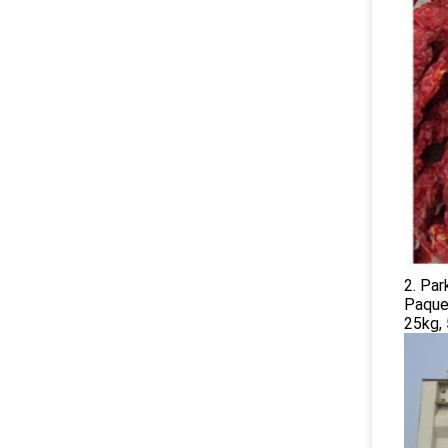
2. Par
Paque
25kg, 