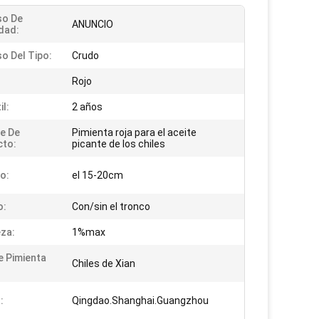
so De
ANUNCIO
dad:
o Del Tipo:
Crudo
Rojo
il:
2 años
e De
Pimienta roja para el aceite
cto:
picante de los chiles
o:
el 15-20cm
o:
Con/sin el tronco
za:
1%max
e Pimienta
Chiles de Xian
:
Qingdao.Shanghai.Guangzhou