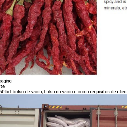
kaging
te
50lbd, bolso de vacío; bolso no vacío o como requisitos de clien