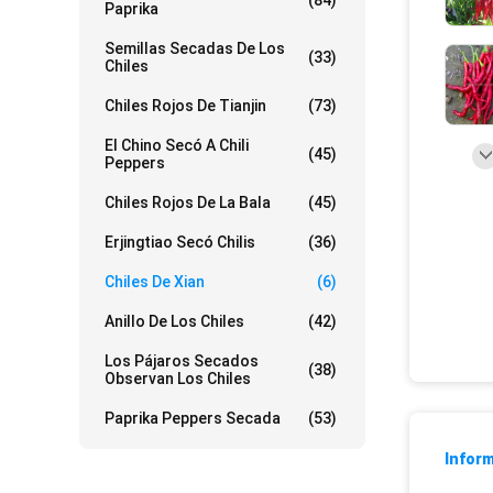
(84)
Paprika
Semillas Secadas De Los
(33)
Chiles
Chiles Rojos De Tianjin
(73)
El Chino Secó A Chili
(45)
Peppers
Chiles Rojos De La Bala
(45)
Erjingtiao Secó Chilis
(36)
Chiles De Xian
(6)
Anillo De Los Chiles
(42)
Los Pájaros Secados
(38)
Observan Los Chiles
Paprika Peppers Secada
(53)
Inform