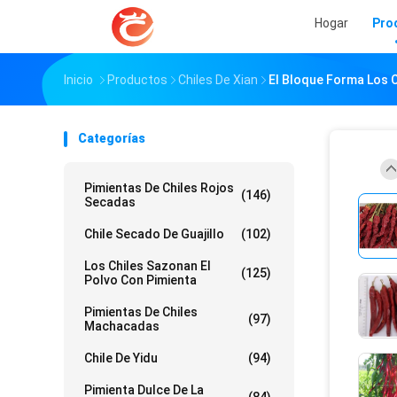
Hogar
Pro
Inicio
Productos
Chiles De Xian
El Bloque Forma Los C
Categorías
Pimientas De Chiles Rojos
(146)
Secadas
Chile Secado De Guajillo
(102)
Los Chiles Sazonan El
(125)
Polvo Con Pimienta
Pimientas De Chiles
(97)
Machacadas
Chile De Yidu
(94)
Pimienta Dulce De La