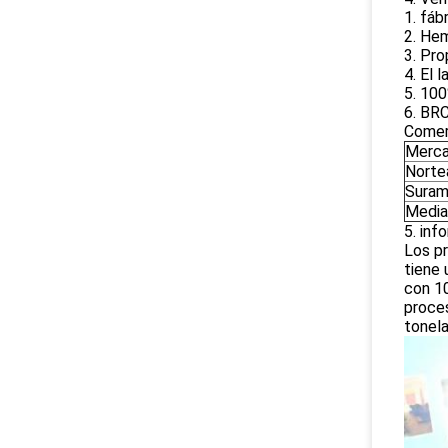
1. fáb
2. Hem
3. Pro
4. El 
5. 100
6. BR
Comer
Merca
Norte
Suram
Media
5. in
Los p
tiene 
con 10
proces
tonela