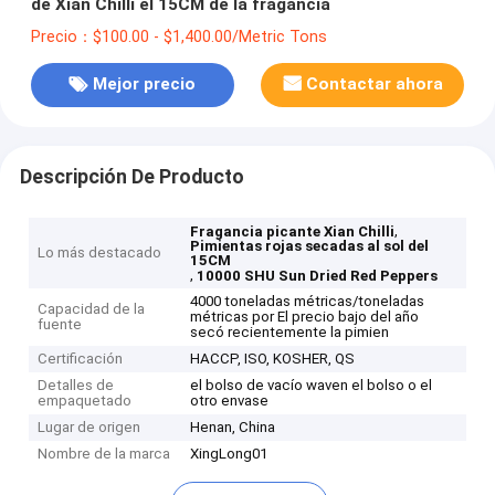
de Xian Chilli el 15CM de la fragancia
Precio：$100.00 - $1,400.00/Metric Tons
Mejor precio
Contactar ahora
Descripción De Producto
,
Fragancia picante Xian Chilli
Pimientas rojas secadas al sol del
Lo más destacado
15CM
,
10000 SHU Sun Dried Red Peppers
4000 toneladas métricas/toneladas
Capacidad de la
métricas por El precio bajo del año
fuente
secó recientemente la pimien
Certificación
HACCP, ISO, KOSHER, QS
Detalles de
el bolso de vacío waven el bolso o el
empaquetado
otro envase
Lugar de origen
Henan, China
Nombre de la marca
XingLong01