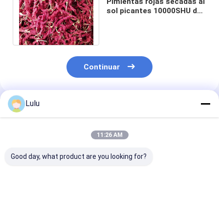
Pimientas rojas secadas al
sol picantes 10000SHU de
Xian Chilli el 15CM de la
fragancia
Continuar
Lulu
Productos Recomendados
11:26 AM
Good day, what product are you looking for?
Vainas rojas de
El bloque forma los
Las pimientas
SHU10000 Xian Chilli
chiles rojos secos
anhidras de Xi