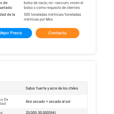
es de
bolso de vacío; no--vaccum; voven el
uetado:
bolso o como requisito de clientes
dad de la
500 toneladas métricas/toneladas
:
métricas por Mes
Mejor Precio
Contacto
Sabor fuerte y acre de los chiles
so De
Aire secado + secado al sol
dad:
te:
20,000-30,000SHU