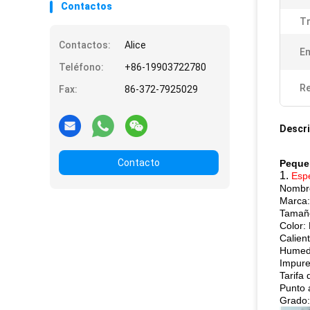
Contactos
T
Contactos:
Alice
E
Teléfono:
+86-19903722780
Re
Fax:
86-372-7925029
Descri
Contacto
Pequeñ
1.
Espe
Nombre
Marca:
Tamaño
Color: 
Calien
Humed
Impur
Tarifa
Punto 
Grado: