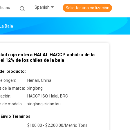
Spanish
ticias
Solicitar una cotización
La Bala
ad roja entera HALAL HACCP anhidro de la
el 12% de los chiles de la bala
del producto:
e origen:
Henan, China
 de la marca:
xinglong
cación:
HACCP, ISO, Halal, BRC
 de modelo:
xinglong-zidantou
 Envío Términos:
:
$100.00 - $2,200.00/Metric Tons