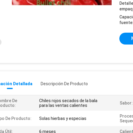
Detall
empaq
Capaci
fuente
ación Detallada
Descripción De Producto
ombre De
Chiles rojos secados de la bala
Sabor:
roducto:
para las ventas calientes
Proce
po De Producto:
Solas hierbas y especias
Seque
da Útil:
6 meses
Calien