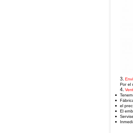
3.
Env
Por el
4.
Vent
Tenemo
Fábrica
el pre
El emb
Servis
Inmedi