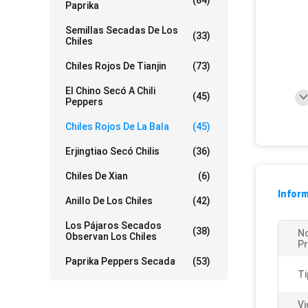
(84)
Paprika
Semillas Secadas De Los
(33)
Chiles
Chiles Rojos De Tianjin
(73)
El Chino Secó A Chili
(45)
Peppers
Chiles Rojos De La Bala
(45)
Erjingtiao Secó Chilis
(36)
Chiles De Xian
(6)
Inform
Anillo De Los Chiles
(42)
Los Pájaros Secados
(38)
N
Observan Los Chiles
P
Paprika Peppers Secada
(53)
Ti
Vi