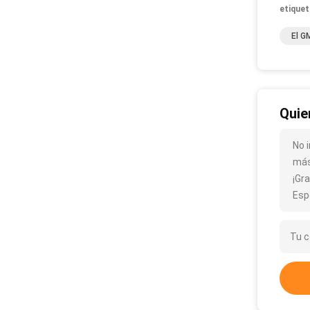
etiquet
El G
Quie
No 
más
¡Gra
Esp