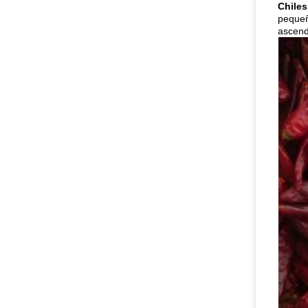
Chiles
pequeñ
ascende