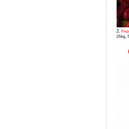
2.
Paq
25kg, 