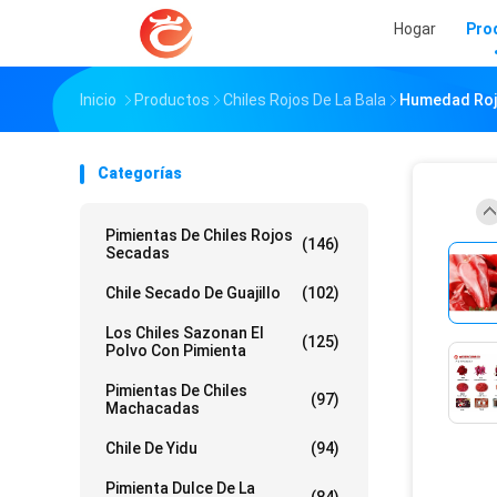
Hogar
Pro
Inicio
Productos
Chiles Rojos De La Bala
Humedad Roja
Categorías
Pimientas De Chiles Rojos
(146)
Secadas
Chile Secado De Guajillo
(102)
Los Chiles Sazonan El
(125)
Polvo Con Pimienta
Pimientas De Chiles
(97)
Machacadas
Chile De Yidu
(94)
Pimienta Dulce De La