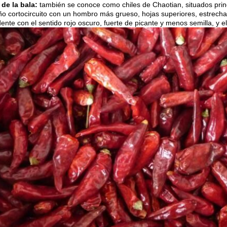
 de la bala:
también se conoce como chiles de Chaotian, situados pri
o cortocircuito con un hombro más grueso, hojas superiores, estrecha
nte con el sentido rojo oscuro, fuerte de picante y menos semilla, y el