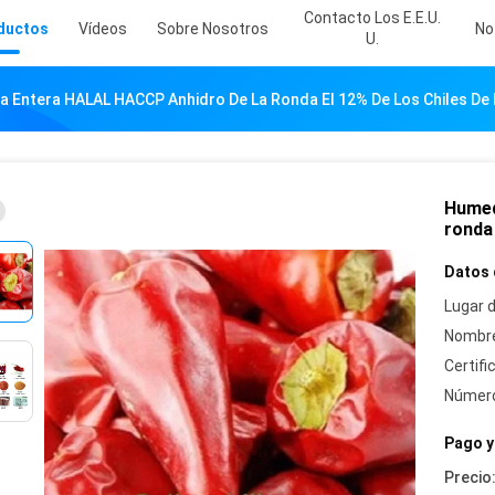
Contacto Los E.E.U.
ductos
Vídeos
Sobre Nosotros
No
U.
 Entera HALAL HACCP Anhidro De La Ronda El 12% De Los Chiles De 
Humed
ronda 
Datos 
Lugar d
Nombre
Certifi
Número
Pago y
Precio