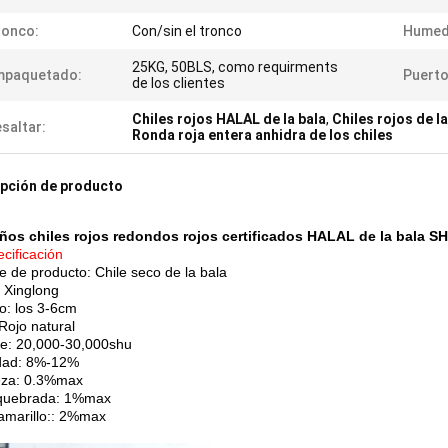
ronco:
Con/sin el tronco
Humed
25KG, 50BLS, como requirments
mpaquetado:
Puerto
de los clientes
Chiles rojos HALAL de la bala
,
Chiles rojos de l
saltar:
Ronda roja entera anhidra de los chiles
pción de producto
os chiles rojos redondos rojos certificados HALAL de la bala 
cificación
 de producto: Chile seco de la bala
 Xinglong
: los 3-6cm
Rojo natural
te: 20,000-30,000shu
ad: 8%-12%
eza: 0.3%max
 quebrada: 1%max
amarillo:: 2%max