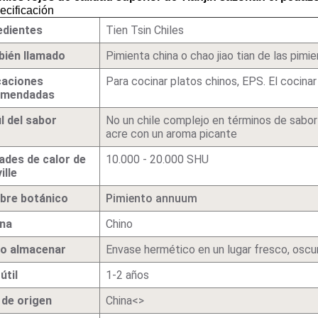
ecificación
edientes
Tien Tsin Chiles
ién llamado
Pimienta china o chao jiao tian de las pimien
caciones
Para cocinar platos chinos, EPS. El cocina
omendadas
il del sabor
No un chile complejo en términos de sabor
acre con un aroma picante
ades de calor de
10.000 - 20.000 SHU
ille
re botánico
Pimiento annuum
na
Chino
o almacenar
Envase hermético en un lugar fresco, oscu
útil
1-2 años
 de origen
China<>