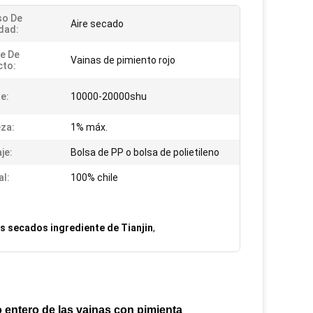
so De
Aire secado
dad:
e De
Vainas de pimiento rojo
cto:
te:
10000-20000shu
za:
1% máx.
je:
Bolsa de PP o bolsa de polietileno
al:
100% chile
es secados ingrediente de Tianjin
,
o entero de las vainas con pimienta