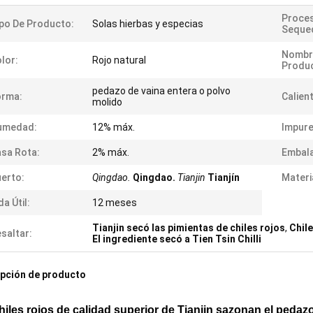
Proce
po De Producto:
Solas hierbas y especias
Seque
Nombr
lor:
Rojo natural
Produ
pedazo de vaina entera o polvo
orma:
Calien
molido
umedad:
12% máx.
Impure
sa Rota:
2% máx.
Embala
erto:
Qingdao.
Qingdao.
Tianjin
Tianjín
Materi
da Útil:
12 meses
Tianjin secó las pimientas de chiles rojos
,
Chil
saltar:
El ingrediente secó a Tien Tsin Chilli
pción de producto
hiles rojos de calidad superior de Tianjin sazonan el pedaz