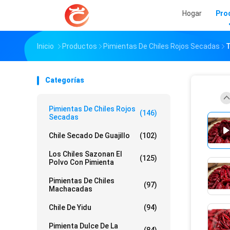
Hogar
Pro
Inicio
Productos
Pimientas De Chiles Rojos Secadas
T
Categorías
Pimientas De Chiles Rojos
(146)
Secadas
Chile Secado De Guajillo
(102)
Los Chiles Sazonan El
(125)
Polvo Con Pimienta
Pimientas De Chiles
(97)
Machacadas
Chile De Yidu
(94)
Pimienta Dulce De La