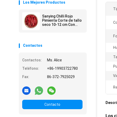
Los Mejores Productos
Ti
Sanying Chilli Rojo
Pimienta Corte de tallo
Co
seco 10-12 cm Con
humedad 12% Max
F
Contactos
H
Ta
Contactos:
Ms. Alice
Pu
Teléfono:
+86-19903722780
Vi
Fax:
86-372-7925029
Re
Descri
Contacto
Los c