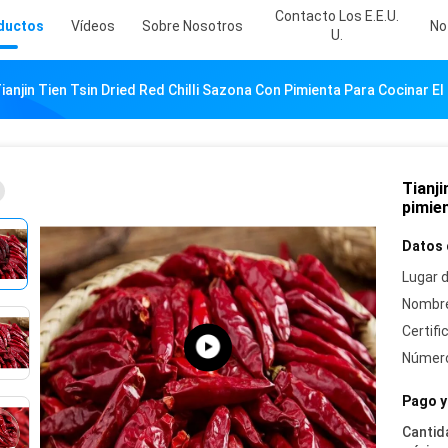
Contacto Los E.E.U.
ductos
Vídeos
Sobre Nosotros
No
U.
ianjin Tien Tsin Dried Red Chilli Sazona Con Pimienta Para Cocinar El
Tianji
pimien
Datos 
Lugar d
Nombre
Certifi
Número
Pago y
Cantid