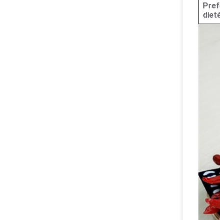
Pref
diet