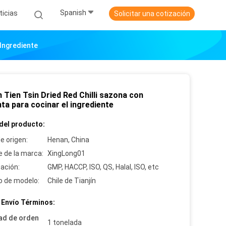
Spanish
ticias
Solicitar una cotización
 Ingrediente
n Tien Tsin Dried Red Chilli sazona con
ta para cocinar el ingrediente
del producto:
e origen:
Henan, China
 de la marca:
XingLong01
cación:
GMP, HACCP, ISO, QS, Halal, ISO, etc
 de modelo:
Chile de Tianjín
 Envío Términos:
ad de orden
1 tonelada