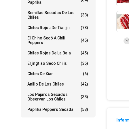
(84)
Paprika
Semillas Secadas De Los
(33)
Chiles
Chiles Rojos De Tianjin
(73)
El Chino Secó A Chili
(45)
Peppers
Chiles Rojos De La Bala
(45)
Erjingtiao Secó Chilis
(36)
Chiles De Xian
(6)
Anillo De Los Chiles
(42)
Los Pájaros Secados
(38)
Observan Los Chiles
Paprika Peppers Secada
(53)
Inform