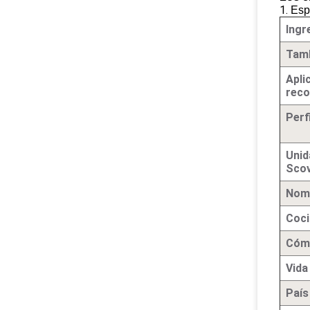
1.
Esp
Ingr
Tamb
Apli
rec
Perf
Unid
Scov
Nomb
Coci
Cóm
Vida 
País