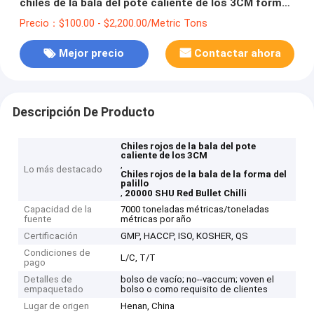
chiles de la bala del pote caliente de los 3CM forma
20000 SHU
Precio：$100.00 - $2,200.00/Metric Tons
Mejor precio
Contactar ahora
Descripción De Producto
Chiles rojos de la bala del pote
caliente de los 3CM
,
Lo más destacado
Chiles rojos de la bala de la forma del
palillo
,
20000 SHU Red Bullet Chilli
Capacidad de la
7000 toneladas métricas/toneladas
fuente
métricas por año
Certificación
GMP, HACCP, ISO, KOSHER, QS
Condiciones de
L/C, T/T
pago
Detalles de
bolso de vacío; no--vaccum; voven el
empaquetado
bolso o como requisito de clientes
Lugar de origen
Henan, China