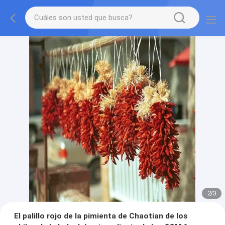
2
/
3
El palillo rojo de la pimienta de Chaotian de los