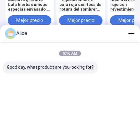
bala hierbas únicas
bala roja con tasa de
rojo con
especias envasado a
rotura del sombrero
revestimiento
granel ideal para la
de 2 por ciento
interno cómod
industria culinaria y
Máximo
toque suave q
Mejor precio
Mejor precio
Mejor pre
las aplicaciones de
Cumplimiento de las
proporciona el
procesamiento de
normas industriales
durante todo el
Alice
alimentos
y los requisitos del
la satisfacción
pedido a granel
cliente
Inicio
Mapa del Sitio
Desktop Site
Mapa del Sitio
Privacy Policy
5:16 AM
Calidad
Pimientas de chiles rojos secadas
Fábrica De
China.Copyright © 2026 Neihuang Xinglong Agricultural Products
Good day, what product are you looking for?
Co. Ltd. All Rights Reserved.
Hogar
Productos
Vídeos